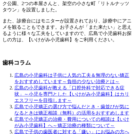
ク公園、2つの本屋さんと、架空の小さな町「リトルナッツ
タウン」を設置しました。
また、診療台にはモニターが設置されており、診療中にアニ
メを観ることもできます。お子さんが「また来たい」と思え
るように様々な工夫をしていますので、広島で小児歯科お探
しの方は、【いけがみ小児歯科】をご利用ください。
歯科コラム
広島の小児歯科は子供に人気の工夫＆無理のない矯正
をおすすめしています～負担の少ない治療とは～
広島の小児歯科が教える「口腔外科で対応できる症
状」～小児を専門とした【いけがみ小児歯科】はカリ
エスフリーを目指します～
広島で小児矯正の選び方で悩んだとき・歯並びが気に
なるときは矯正相談（無料）の活用をおすすめします
広島で小児矯正の治療・費用についての相談は【いけ
がみ小児歯科】へ～矯正治療の種類について～
広島で子供の歯医者に対する「嫌い」にお悩みの方へ