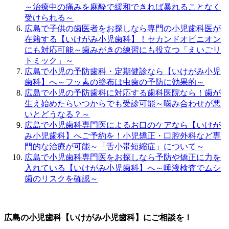
～治療中の痛みを麻酔で緩和できれば暴れることなく
受けられる～
広島で子供の歯医者をお探しなら専門の小児歯科医が
在籍する【いけがみ小児歯科】！セカンドオピニオン
にも対応可能～歯みがきの練習にも役立つ「えいごリ
トミック」～
広島で小児の予防歯科・定期健診なら【いけがみ小児
歯科】へ～フッ素の塗布は虫歯の予防に効果的～
広島で小児の予防歯科に対応する歯科医院なら！歯が
生え始めたらいつからでも受診可能～噛み合わせが悪
いとどうなる？～
広島で小児歯科専門医によるお口のケアなら【いけが
み小児歯科】へご予約を！小児矯正・口腔外科など専
門的な治療が可能～「舌小帯短縮症」について～
広島で小児歯科専門医をお探しなら予防や矯正に力を
入れている【いけがみ小児歯科】へ～唾液検査でムシ
歯のリスクを確認～
広島の小児歯科【いけがみ小児歯科】にご相談を！