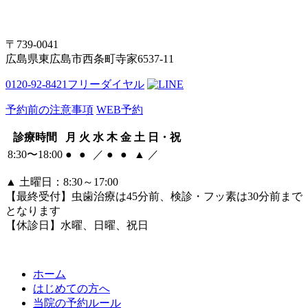
〒739-0041
広島県東広島市西条町寺家6537-11
0120-92-8421
フリーダイヤル
予約前の注意事項
WEB予約
診療時間
月
火
水
木
金
土
日・祝
8:30〜18:00
●
●
／
●
●
▲
／
▲
土曜日：8:30～17:00
【最終受付】虫歯治療は45分前、検診・フッ素は30分前まで
となります
【休診日】水曜、日曜、祝日
ホーム
はじめての方へ
当院の予約ルール