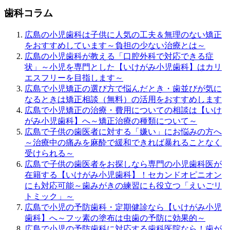
歯科コラム
広島の小児歯科は子供に人気の工夫＆無理のない矯正
をおすすめしています～負担の少ない治療とは～
広島の小児歯科が教える「口腔外科で対応できる症
状」～小児を専門とした【いけがみ小児歯科】はカリ
エスフリーを目指します～
広島で小児矯正の選び方で悩んだとき・歯並びが気に
なるときは矯正相談（無料）の活用をおすすめします
広島で小児矯正の治療・費用についての相談は【いけ
がみ小児歯科】へ～矯正治療の種類について～
広島で子供の歯医者に対する「嫌い」にお悩みの方へ
～治療中の痛みを麻酔で緩和できれば暴れることなく
受けられる～
広島で子供の歯医者をお探しなら専門の小児歯科医が
在籍する【いけがみ小児歯科】！セカンドオピニオン
にも対応可能～歯みがきの練習にも役立つ「えいごリ
トミック」～
広島で小児の予防歯科・定期健診なら【いけがみ小児
歯科】へ～フッ素の塗布は虫歯の予防に効果的～
広島で小児の予防歯科に対応する歯科医院なら！歯が