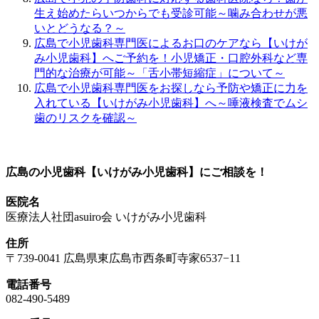
生え始めたらいつからでも受診可能～噛み合わせが悪
いとどうなる？～
広島で小児歯科専門医によるお口のケアなら【いけが
み小児歯科】へご予約を！小児矯正・口腔外科など専
門的な治療が可能～「舌小帯短縮症」について～
広島で小児歯科専門医をお探しなら予防や矯正に力を
入れている【いけがみ小児歯科】へ～唾液検査でムシ
歯のリスクを確認～
広島の小児歯科【いけがみ小児歯科】にご相談を！
医院名
医療法人社団asuiro会 いけがみ小児歯科
住所
〒739-0041 広島県東広島市西条町寺家6537−11
電話番号
082-490-5489