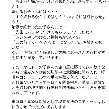
「ちょっと痛かったけど頑張れたね、さっすが○○ちゃ
ん！」
嫌がるお子さんには・・・
「すぐ終わるから」ではなく「○○までには終わらせよ
う！」
治療が終わったお子さんには・・・
「先生にムシやっつけてもらってよかったね！」
「ムシをやっつけると気持ちがいいね」
「この前より○○できるようになったね、お姉さん嬉し
いなー」
など、
声掛けにも好ましい方向にお子さんの行動変容
を促す配慮
をしております。
そのほかにも、お子さんの協力度に応じて数を数えな
がら、歯みがきや歯の切削中に意図的に間を入れ、呼
吸をコントロールする手法を取り入れるなど、 こうし
た何気ないところでも日々疑問を抱き、講演会参加な
どを通じ心理学的・行動科学的側面から今も改良を重
ね続けています。
※コロナ感染症対策として現在魔法のスティックはお
休みさせていただいております。