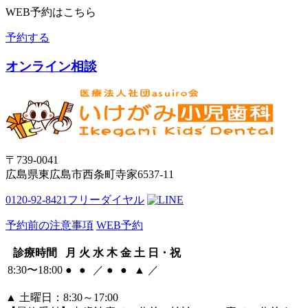
WEB予約はこちら
予約する
オンライン相談
〒739-0041
広島県東広島市西条町寺家6537-11
0120-92-8421
フリーダイヤル
予約前の注意事項
WEB予約
診療時間
月
火
水
木
金
土
日・祝
8:30〜18:00
●
●
／
●
●
▲
／
▲
土曜日：8:30～17:00