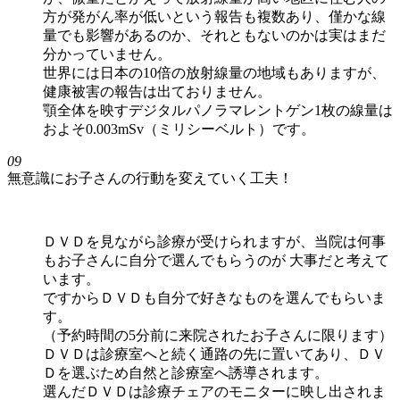
方が発がん率が低いという報告も複数あり、僅かな線
量でも影響があるのか、それともないのかは実はまだ
分かっていません。
世界には日本の10倍の放射線量の地域もありますが、
健康被害の報告は出ておりません。
顎全体を映すデジタルパノラマレントゲン1枚の線量は
およそ0.003mSv（ミリシーベルト）です。
09
無意識にお子さんの行動を変えていく工夫！
ＤＶＤを見ながら診療が受けられますが、当院は何事
もお子さんに自分で選んでもらうのが 大事だと考えて
います。
ですからＤＶＤも自分で好きなものを選んでもらいま
す。
（予約時間の5分前に来院されたお子さんに限ります）
ＤＶＤは診療室へと続く通路の先に置いてあり、ＤＶ
Ｄを選ぶため自然と診療室へ誘導されます。
選んだＤＶＤは診療チェアのモニターに映し出されま