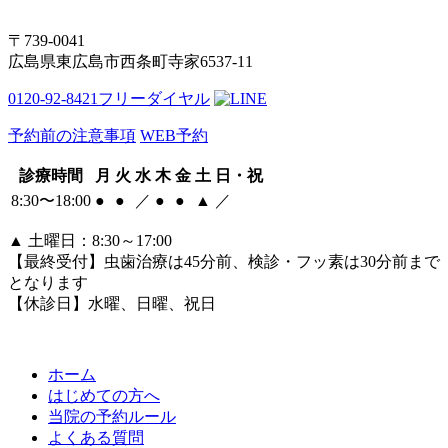
〒739-0041
広島県東広島市西条町寺家6537-11
0120-92-8421
フリーダイヤル
予約前の注意事項
WEB予約
診療時間
月
火
水
木
金
土
日・祝
8:30〜18:00
●
●
／
●
●
▲
／
▲
土曜日：8:30～17:00
【最終受付】虫歯治療は45分前、検診・フッ素は30分前まで
となります
【休診日】水曜、日曜、祝日
ホーム
はじめての方へ
当院の予約ルール
よくある質問