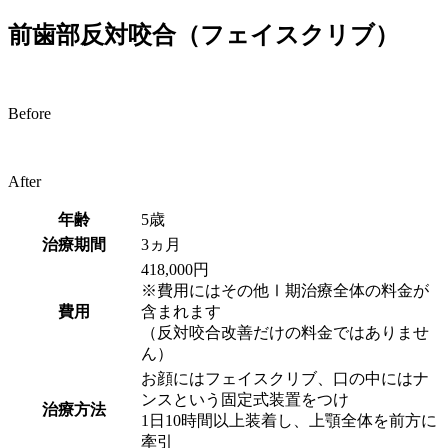
前歯部反対咬合（フェイスクリブ）
Before
After
年齢
5歳
治療期間
3ヵ月
418,000円
※費用にはその他Ⅰ期治療全体の料金が
費用
含まれます
（反対咬合改善だけの料金ではありませ
ん）
お顔にはフェイスクリブ、口の中にはナ
ンスという固定式装置をつけ
治療方法
1日10時間以上装着し、上顎全体を前方に
牽引