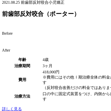
2021.08.25
前歯部反対咬合
小児矯正
前歯部反対咬合（ポーター）
Before
After
年齢
4歳
治療期間
3ヶ月
418,000円
※費用にはその他Ⅰ期治療全体の料金
費用
す
（反対咬合改善だけの料金ではありま
口の中に固定式装置をつけ、内側から
治療方法
す
詳しく見る