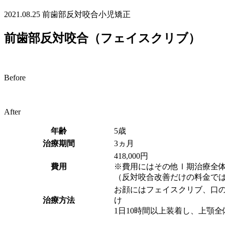
2021.08.25
前歯部反対咬合
小児矯正
前歯部反対咬合（フェイスクリブ）
Before
After
年齢
5歳
治療期間
3ヵ月
418,000円
費用
※費用にはその他Ⅰ期治療全
（反対咬合改善だけの料金で
お顔にはフェイスクリブ、口
治療方法
け
1日10時間以上装着し、上顎