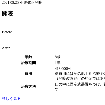
2021.08.25
小児矯正
開咬
開咬
Before
After
年齢
8歳
治療期間
1年
418,000円
費用
※費用にはその他Ⅰ期治療全
（開咬改善だけの料金ではあ
口の中に固定式装置をつけ、
治療方法
す
詳しく見る