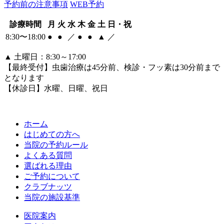
予約前の注意事項
WEB予約
診療時間
月
火
水
木
金
土
日・祝
8:30〜18:00
●
●
／
●
●
▲
／
▲
土曜日：8:30～17:00
【最終受付】虫歯治療は45分前、検診・フッ素は30分前まで
となります
【休診日】水曜、日曜、祝日
ホーム
はじめての方へ
当院の予約ルール
よくある質問
選ばれる理由
ご予約について
クラブナッツ
当院の施設基準
医院案内