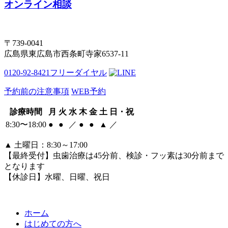
オンライン相談
〒739-0041
広島県東広島市西条町寺家6537-11
0120-92-8421
フリーダイヤル
予約前の注意事項
WEB予約
診療時間
月
火
水
木
金
土
日・祝
8:30〜18:00
●
●
／
●
●
▲
／
▲
土曜日：8:30～17:00
【最終受付】虫歯治療は45分前、検診・フッ素は30分前まで
となります
【休診日】水曜、日曜、祝日
ホーム
はじめての方へ