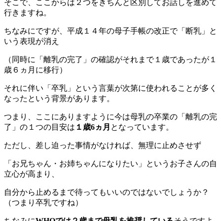
そこで、ここからは２つをきちんと区別してお話しを進めて
行きますね。
ちなみにですが、平成１４年の母子手帳の改正で「断乳」と
いう表現が消え
（同時に「離乳の完了」の確認がそれまで１歳であったが１
歳６ヵ月に移行）
それに伴い「卒乳」という言葉が次第に使われることが多く
なったという背景があります。
つまり、ここにありますように今は母乳の卒業の「離乳の完
了」の１つの目安は
１歳6ヵ月
となっています。
ただし、差し迫った事情がなければ、無理に止めさせず
「お兄ちゃん・お姉ちゃんになりたい」というお子さんの自
立心が高まり、
自分から止めるまで待ってもいいのではないでしょうか？
（つまり卒乳ですね）
ちなみに
WHOでは２歳まで母乳を推奨している
そうですよ