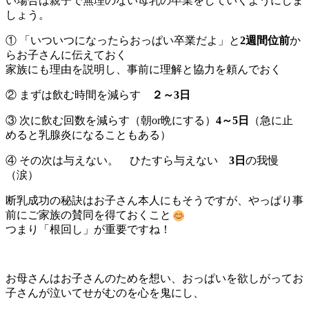
い場合は親子で無理のない母乳の卒業をしていくようにしま
しょう。
① 「いついつになったらおっぱい卒業だよ」と
2週間位前
か
らお子さんに伝えておく
家族にも理由を説明し、事前に理解と協力を頼んでおく
② まずは飲む時間を減らす
２～3日
③ 次に飲む回数を減らす（朝or晩にする）
4～5日
（急に止
めると乳腺炎になることもある）
④ その次は与えない。 ひたすら与えない
3日
の我慢
（涙）
断乳成功の秘訣はお子さん本人にもそうですが、やっぱり事
前にご家族の賛同を得ておくこと
つまり「根回し」が重要ですね！
お母さんはお子さんのためを想い、おっぱいを欲しがってお
子さんが泣いてせがむのを心を鬼にし、