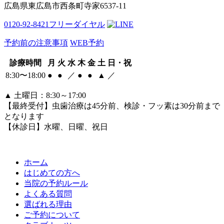
広島県東広島市西条町寺家6537-11
0120-92-8421
フリーダイヤル
予約前の注意事項
WEB予約
診療時間
月
火
水
木
金
土
日・祝
8:30〜18:00
●
●
／
●
●
▲
／
▲
土曜日：8:30～17:00
【最終受付】虫歯治療は45分前、検診・フッ素は30分前まで
となります
【休診日】水曜、日曜、祝日
ホーム
はじめての方へ
当院の予約ルール
よくある質問
選ばれる理由
ご予約について