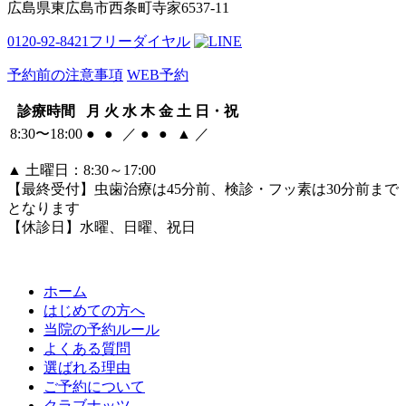
広島県東広島市西条町寺家6537-11
0120-92-8421
フリーダイヤル
予約前の注意事項
WEB予約
診療時間
月
火
水
木
金
土
日・祝
8:30〜18:00
●
●
／
●
●
▲
／
▲
土曜日：8:30～17:00
【最終受付】虫歯治療は45分前、検診・フッ素は30分前まで
となります
【休診日】水曜、日曜、祝日
ホーム
はじめての方へ
当院の予約ルール
よくある質問
選ばれる理由
ご予約について
クラブナッツ