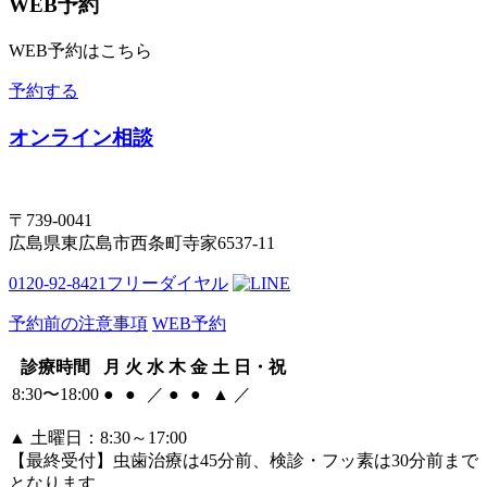
WEB予約
WEB予約はこちら
予約する
オンライン相談
〒739-0041
広島県東広島市西条町寺家6537-11
0120-92-8421
フリーダイヤル
予約前の注意事項
WEB予約
診療時間
月
火
水
木
金
土
日・祝
8:30〜18:00
●
●
／
●
●
▲
／
▲
土曜日：8:30～17:00
【最終受付】虫歯治療は45分前、検診・フッ素は30分前まで
となります