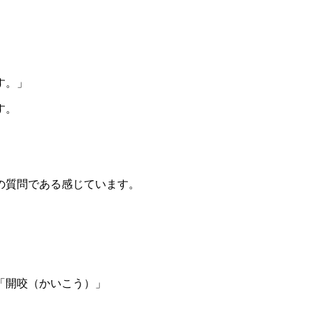
す。」
す。
の質問である感じています。
「開咬（かいこう）」